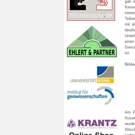
gab e
Kiese
inter
Teiln
mit d
deutl
Unter
einen
Gieso
ist.
Bilde
Am Fr
Auswe
wurde
Absch