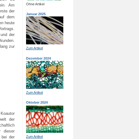
Ohne Artikel
 ein. Am
rste der
Januar 2025
 auf dem
en heute
ortrags.
 und der
rkunden.
lang zur
Zum Artikel
Dezember 2024
Zum Artikel
Oktober 2024
 Koautor
welt der
haftlich
r dieser
 bei der
Zum Artikel