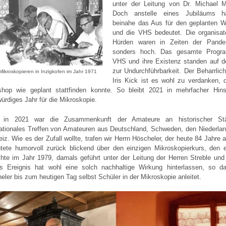
unter der Leitung von Dr. Michael M
Doch anstelle eines Jubiläums h
beinahe das Aus für den geplanten 
und die VHS bedeutet. Die organisat
Hürden waren in Zeiten der Pande
sonders hoch. Das gesamte Progr
VHS und ihre Existenz standen auf d
zur Undurchführbarkeit. Der Beharrlich
 Mikroskopieren in Inzigkofen im Jahr 1971
Iris Kick ist es wohl zu verdanken, 
hop wie geplant stattfinden konnte. So bleibt 2021 in mehrfacher Hins
ürdiges Jahr für die Mikroskopie.
 in 2021 war die Zusammenkunft der Amateure an historischer Stä
nationales Treffen von Amateuren aus Deutschland, Schweden, den Niederlan
iz. Wie es der Zufall wollte, trafen wir Herrn Höscheler, der heute 84 Jahre al
htete humorvoll zurück blickend über den einzigen Mikroskopierkurs, den e
hte im Jahr 1979, damals geführt unter der Leitung der Herren Streble und 
s Ereignis hat wohl eine solch nachhaltige Wirkung hinterlassen, so d
eler bis zum heutigen Tag selbst Schüler in der Mikroskopie anleitet.