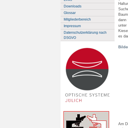
Haltu
Downloads
Suche
Glossar
Bauma
Mitgliederbereich
dann 
unter
Impressum
Kiese
Datenschutzerklärung nach
es da
DSGVO
Bilde
Am Do