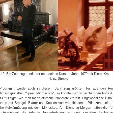
ld 2: Ein Zeitzeuge berichtet über seinen Kurs im Jahre 1979 mit Dieter Kraut
Heinz Streble
Programm wurde auch in diesem Jahr zum größten Teil aus den Rei
ehmern gestaltet. "Speed Microscopy“, so könnte man scherzhaft den Auftakt b
t Ott zeigte, wie man rasch einfache Präparate erstellt. Ungewöhnliche Einbl
chten auf Stängel, Blätter und Knollen von verschiedenen Pflanzen – eine
iche Aufwärmübung mit dem Mikroskop. Am Dienstag Morgen hatten die Te
Gelegenheit die erlernte Fingerfertigkeit an den kleinsten Laubpfl