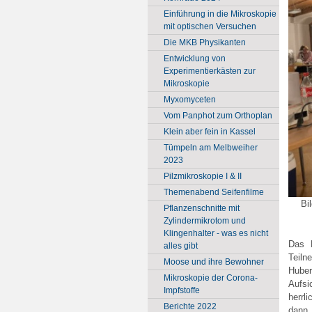
Einführung in die Mikroskopie
mit optischen Versuchen
Die MKB Physikanten
Entwicklung von
Experimentierkästen zur
Mikroskopie
Myxomyceten
Vom Panphot zum Orthoplan
Klein aber fein in Kassel
Tümpeln am Melbweiher
2023
Pilzmikroskopie I & II
Themenabend Seifenfilme
Bi
Pflanzenschnitte mit
Zylindermikrotom und
Klingenhalter - was es nicht
Das 
alles gibt
Teiln
Moose und ihre Bewohner
Huber
Mikroskopie der Corona-
Aufsi
Impfstoffe
herrl
Berichte 2022
dann 