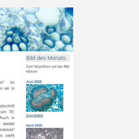
Bild des Monats
Zum Vergrößern auf das Bild
klicken!
Juni 2026
ren“ im
n wir in
tschrift
zum 70.
Zum Artikel
 Auch in
e wieder
April 2026
mateure“
s steht