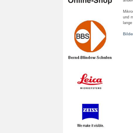
ander
Mikro
und m
lange 
Bilde