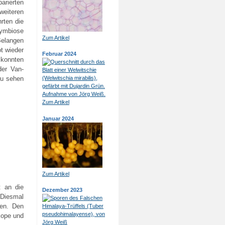
arierten
weiteren
rten die
Symbiose
Zum Artikel
Belangen
ot wieder
Februar 2024
 konnten
der Van-
zu sehen
Zum Artikel
Januar 2024
Zum Artikel
t an die
Dezember 2023
 Diesmal
ten. Den
kope und