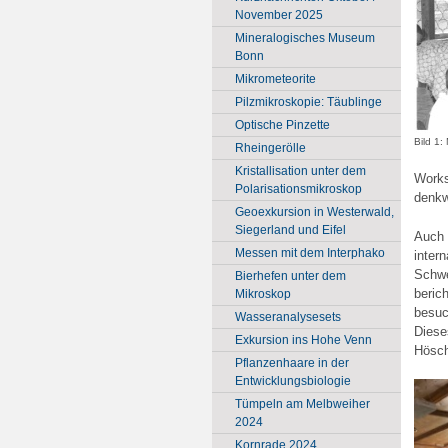
November 2025
Mineralogisches Museum
Bonn
Mikrometeorite
Pilzmikroskopie: Täublinge
Optische Pinzette
Bild 1:
Rheingerölle
Kristallisation unter dem
Works
Polarisationsmikroskop
denkw
Geoexkursion in Westerwald,
Siegerland und Eifel
Auch
Messen mit dem Interphako
inter
Schwe
Bierhefen unter dem
beric
Mikroskop
besuc
Wasseranalysesets
Diese
Exkursion ins Hohe Venn
Hösch
Pflanzenhaare in der
Entwicklungsbiologie
Tümpeln am Melbweiher
2024
Kornrade 2024