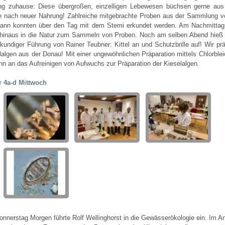
ng zuhause: Diese übergroßen, einzelligen Lebewesen büchsen gerne aus
 nach neuer Nahrung! Zahlreiche mitgebrachte Proben aus der Sammlung v
nn konnten über den Tag mit dem Stemi erkundet werden. Am Nachmittag
hinaus in die Natur zum Sammeln von Proben. Noch am selben Abend hieß
 kundiger Führung von Rainer Teubner: Kittel an und Schutzbrille auf! Wir pr
lalgen aus der Donau! Mit einer ungewöhnlichen Präparation mittels Chlorblei
nn an das Aufreinigen von Aufwuchs zur Präparation der Kieselalgen.
r 4a-d Mittwoch
nnerstag Morgen führte Rolf Wellinghorst in die Gewässerökologie ein. Im A