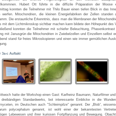
llkommnen. Hubert Ott führte in die diffizile Präparation der Moose
ittag konnten die Teilnehmer mit Thilo Bauer einen tiefen Blick in das Inne
n werfen. Mitochondrien, die kleinen Energiefabriken der Zellen standen
amm. Die erstaunliche Erkenntnis, dass man die Membranen der Mitochondri
ts mit dem Lichtmikroskop sichtbar machen kann bildete den Höhepunkt des V
ließend konnten die Teilnehmer mit schiefer Beleuchtung, Phasenkontrast
ng mit Janusgrün die Mitochondrien in Zwiebelzellen und Einzellern selbst e
bend stand für freies Mikroskopieren und einen wie immer gemütlichen Ausk
gung.
r 3a-c Auftakt
ttwoch hatte der Workshop einen Gast: Karlheinz Baumann, Naturfilmer und
 dreibändigen Standardwerks, bot interessante Einblicke in die Wunder
yceten, im Deutschen auch "Schleimpilze" genannt. Der „Blob“, wissensc
rum polycephalum genannt, ist wohl einer der bekanntesten Vertrete
ßigen Lebewesen und ihrer kuriosen Fortpflanzung und Bewegung. Obacht