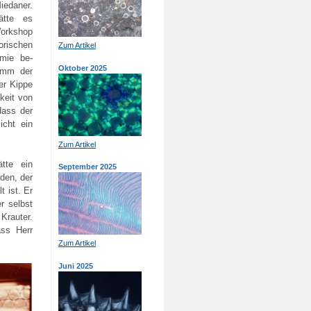
iedaner.
ätte es
Workshop
orischen
Zum Artikel
mie be-
Oktober 2025
amm der
er Kippe
keit von
dass der
icht ein
Zum Artikel
tte ein
September 2025
den, der
t ist. Er
r selbst
Krauter.
ass Herr
Zum Artikel
Juni 2025