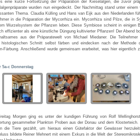
s eine kurze Fortsetzung der Präparation der Kieselalgen, die zuvor präp
lalgenpräparate wurden nun eingedeckt. Der Nachmittag stand unter einem 
essanten Thema. Claudia Külling und Hans van Eijk aus den Niederlanden füh
ehmer in die Präparation der Mycorrhiza ein. Mycorrhiza sind Pilze, die in 
em Wurzelsystem der Pflanzen leben. Diese Symbiose scheint in einigen 
ich effizienter als eine künstliche Düngung kultivierter Pflanzen! Der Abend b
haltsames aus der Präparatewelt von Michael Miedaner. Die Teilnehmer
 histologischen Schnitt selbst färben und eindecken nach der Methode 
n-Färbung. Anschließend wurde gemeinsam erarbeitet, was hier eigentlich 
r 5a-c Donnerstag
eitag Morgen ging es unter der kundigen Führung von Rolf Wellinghors
rtung gesammelter Plankton Proben aus der Donau und dem Klosterteich.
n die Tiere gezählt, um hieraus einen Gütefaktor der Gewässer herzulei
luss bildete Reiner Mehnert mit einem Exkurs in die Welt der Stereomikros